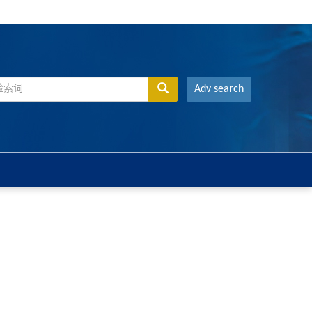
Adv search