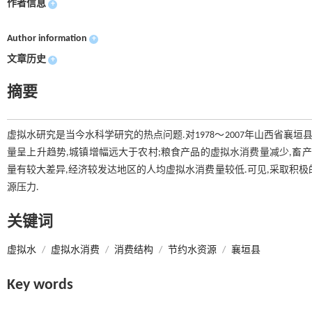
作者信息
+
Author information
+
文章历史
+
摘要
虚拟水研究是当今水科学研究的热点问题.对1978～2007年山西省襄
量呈上升趋势,城镇增幅远大于农村;粮食产品的虚拟水消费量减少,畜
量有较大差异,经济较发达地区的人均虚拟水消费量较低.可见,采取积
源压力.
关键词
虚拟水
/
虚拟水消费
/
消费结构
/
节约水资源
/
襄垣县
Key words