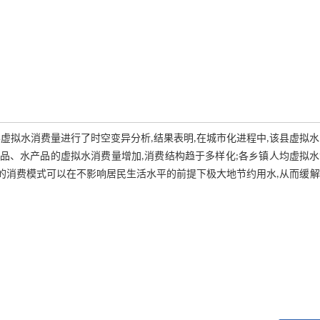
垣县虚拟水消费量进行了时空变异分析,结果表明,在城市化进程中,该县虚拟
产品、水产品的虚拟水消费量增加,消费结构趋于多样化;各乡镇人均虚拟
极的消费模式可以在不影响居民生活水平的前提下极大地节约用水,从而缓