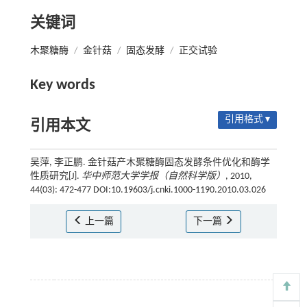
关键词
木聚糖酶
/
金针菇
/
固态发酵
/
正交试验
Key words
引用格式 ▾
引用本文
吴萍, 李正鹏. 金针菇产木聚糖酶固态发酵条件优化和酶学
性质研究[J].
华中师范大学学报（自然科学版）
, 2010,
44(03): 472-477 DOI:10.19603/j.cnki.1000-1190.2010.03.026
上一篇
下一篇