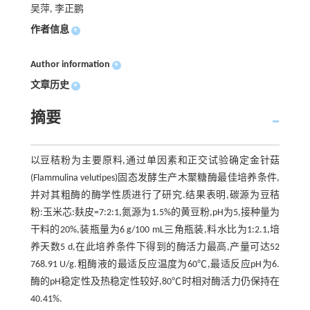
吴萍, 李正鹏
作者信息
+
Author information
+
文章历史
+
摘要
以豆秸粉为主要原料,通过单因素和正交试验确定金针菇
(Flammulina velutipes)固态发酵生产木聚糖酶最佳培养条件,
并对其粗酶的酶学性质进行了研究.结果表明,碳源为豆秸
粉:玉米芯:麸皮=7:2:1,氮源为1.5%的黄豆粉,pH为5,接种量为
干料的20%,装瓶量为6 g/100 mL三角瓶装,料水比为1:2.1,培
养天数5 d,在此培养条件下得到的酶活力最高,产量可达52
768.91 U/g.粗酶液的最适反应温度为60℃,最适反应pH为6.
酶的pH稳定性及热稳定性较好,80℃时相对酶活力仍保持在
40.41%.