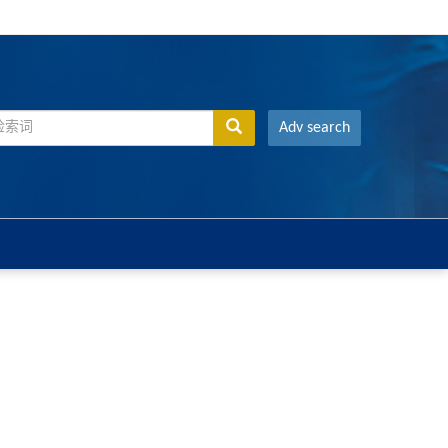
Adv search