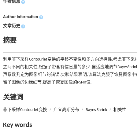
作者信息
+
Author information
+
文章历史
+
摘要
利用非下采样Contourlet变换的平移不变性和多方向选择性,考虑非下
之间不同的相关性,根据子带含有信息量的多少,自适应地调节BayesSh
声系数判定为图像细节的错误.实验结果表明,该算法克服了恢复图像中的
留了图像的边缘细节,提高了恢复图像的PSNR值.
关键词
非下采样Contourlet变换
/
广义高斯分布
/
Bayes Shrink
/
相关性
Key words