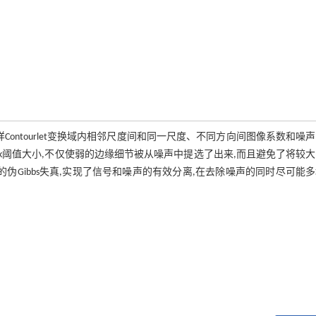
采样Contourlet变换域内相邻尺度间和同一尺度、不同方向间图像系数和噪
rink阈值大小,不仅使弱的边缘细节被从噪声中提选了出来,而且避免了将较
伪Gibbs失真,实现了信号和噪声的有效分离,在去除噪声的同时尽可能