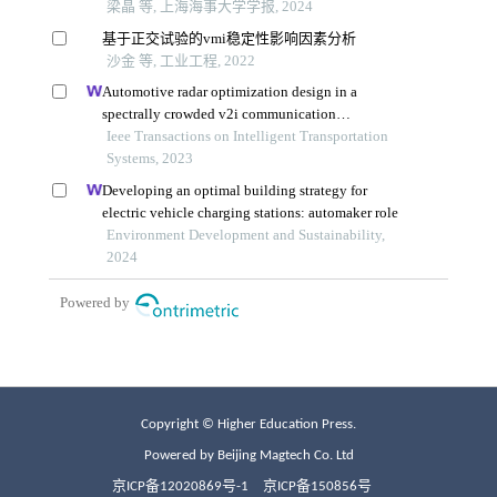
Copyright © Higher Education Press.
Powered by Beijing Magtech Co. Ltd
京ICP备12020869号-1
京ICP备150856号