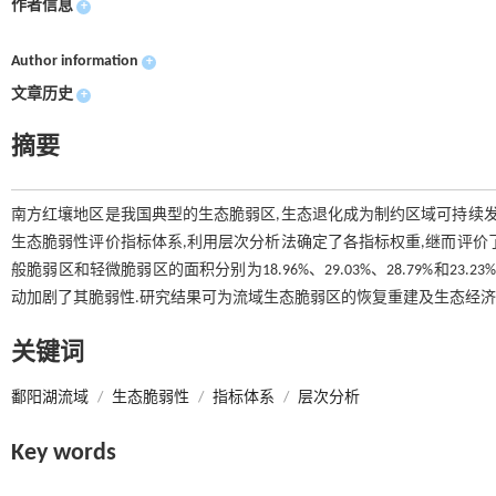
作者信息
+
Author information
+
文章历史
+
摘要
南方红壤地区是我国典型的生态脆弱区,生态退化成为制约区域可持续发
生态脆弱性评价指标体系,利用层次分析法确定了各指标权重,继而评价
般脆弱区和轻微脆弱区的面积分别为18.96%、29.03%、28.79%和
动加剧了其脆弱性.研究结果可为流域生态脆弱区的恢复重建及生态经济
关键词
鄱阳湖流域
/
生态脆弱性
/
指标体系
/
层次分析
Key words