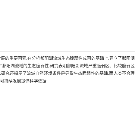
展的重要因素.在分析鄱阳湖流域生态脆弱性成因的基础上,建立了鄱阳
了鄱阳湖流域的生态脆弱性.研究表明鄱阳湖流域严重脆弱区、比较脆弱
23.23%;研究还揭示了流域自然环境条件是导致生态脆弱性的基础,而人类不合
可持续发展提供科学依据.