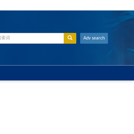
Adv search