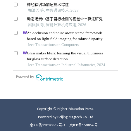
Copyright © Higher Education Press.
Powered by Beijing Magtech Co. Ltd
京ICP备12020869号-1
京ICP备150856号