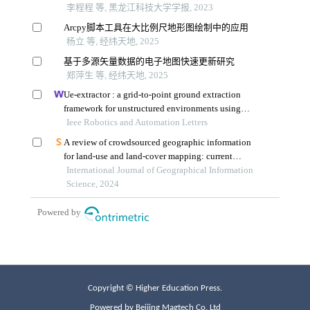
Copyright © Higher Education Press.
Powered by Beijing Magtech Co. Ltd