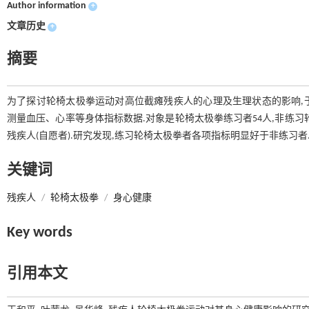
Author information
+
文章历史
+
摘要
为了探讨轮椅太极拳运动对高位截瘫残疾人的心理及生理状态的影响,于2
测量血压、心率等身体指标数据.对象是轮椅太极拳练习者54人,非练习
残疾人(自愿者).研究发现,练习轮椅太极拳者各项指标明显好于非练习
关键词
残疾人
/
轮椅太极拳
/
身心健康
Key words
引用本文