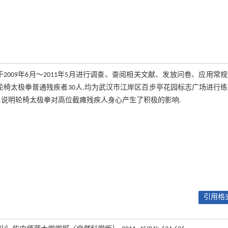
009年6月～2011年5月进行调查、查阅相关文献、发放问卷、应用常
轮椅太极拳普通残疾者30人.均为武汉市江岸区百步亭花园标志广场进行
者.说明轮椅太极拳对高位截瘫残疾人身心产生了积极的影响.
引用格式