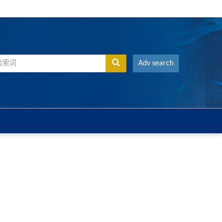
Adv search