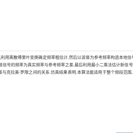
利用离散傅里叶变换确定频率粗估计,然后以该值为参考频率构造本地信
,该信号的频率为真实频率与参考频率之差,最后利用最小二乘法估计新信
与克拉美-罗限之间的关系.仿真结果表明,本算法能适用于整个频段范围