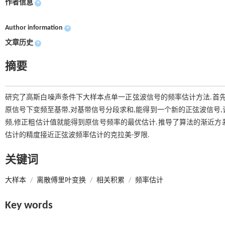
作者信息
+
Author information
+
文章历史
+
摘要
研究了高斯白噪声条件下大样本点单一正弦波信号的频率估计方法.首先
原信号下变频至基带,对基带信号分段求和,能得到一个新的正弦波信号
频,修正粗估计值就能得到原信号频率的最优估计.推导了算法的渐近方差
估计的精度接近正弦波频率估计的克拉美-罗限.
关键词
大样本
/
离散傅里叶变换
/
相关积累
/
频率估计
Key words