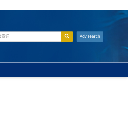
Adv search