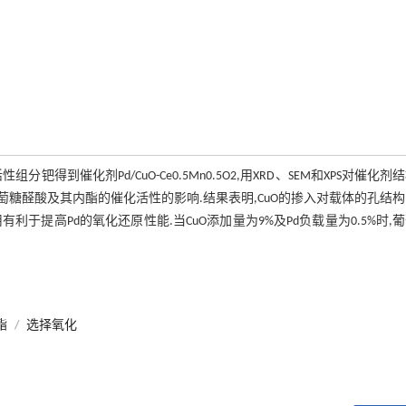
催化剂Pd/CuO-Ce0.5Mn0.5O2,用XRD、SEM和XPS对催化剂
萄糖醛酸及其内酯的催化活性的影响.结果表明,CuO的掺入对载体的孔结
有利于提高Pd的氧化还原性能.当CuO添加量为9%及Pd负载量为0.5%时,
酯
/
选择氧化