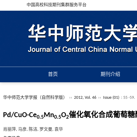
中国高校科技期刊集群服务平台
首页
期刊介绍
华中师范大学学报（自然科学版）
››
2012, Vol. 46
››
Issue (01)
: 55 -59.
Pd/CuO-Ce
Mn
O
催化氧化合成葡萄糖
0.5
0.5
2
肖丽萍, 马彦, 陈洁, 罗文曼, 袁华