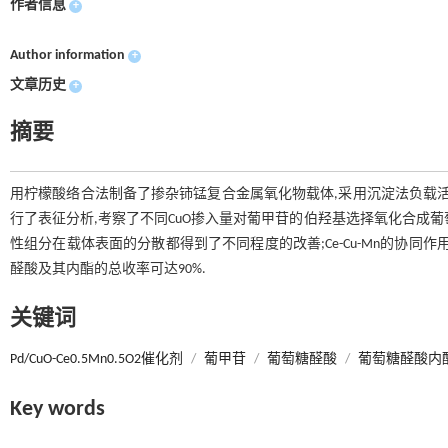
作者信息
+
Author information
+
文章历史
+
摘要
用柠檬酸络合法制备了掺杂铈锰复合金属氧化物载体,采用沉淀法负载活性组分钯得到
行了表征分析,考察了不同CuO掺入量对葡甲苷的伯羟基选择氧化合成葡
性组分在载体表面的分散都得到了不同程度的改善;Ce-Cu-Mn的协同作用
醛酸及其内酯的总收率可达90%.
关键词
Pd/CuO-Ce0.5Mn0.5O2催化剂
/
葡甲苷
/
葡萄糖醛酸
/
葡萄糖醛酸内
Key words