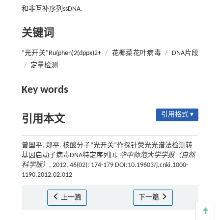
和非互补序列ssDNA.
关键词
“光开关”Ru(phen)2(dppx)2+
/
花椰菜花叶病毒
/
DNA片段
/
定量检测
Key words
引用格式 ▾
引用本文
曾国平, 郑平. 核酸分子“光开关”作探针荧光光谱法检测转
基因启动子病毒DNA特定序列[J].
华中师范大学学报（自然
科学版）
, 2012, 46(02): 174-179 DOI:10.19603/j.cnki.1000-
1190.2012.02.012
上一篇
下一篇