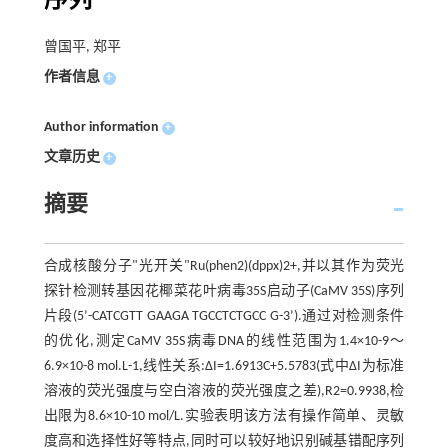
序列
曾国平, 郑平
作者信息
+
Author information
+
文章历史
+
摘要
合成核酸分子"光开关"Ru(phen2)(dppx)2+,并以其作为荧光
探针检测转基因花椰菜花叶病毒35S启动子(CaMV 35S)序列
片段(5’-CATCGTT GAAGA TGCCTCTGCC G-3’).通过对检测条件
的优化,测定CaMV 35S病毒DNA的线性范围为1.4×10-9～
6.9×10-8 mol.L-1,线性关系:ΔI=1.6913C+5.5783(式中ΔI为标准
溶液的荧光强度与空白溶液的荧光强度之差),R2=0.9938,检
出限为8.6×10-10 mol/L.实验表明该方法有操作简单、灵敏
度高和选择性好等特点,同时可以较好地识别碱基错配序列