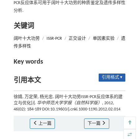
PCR反应体系可用于阔叶十大功劳的种质鉴定及遗传多样性
分析.
关键词
阔叶十大功劳
/
ISSR-PCR
/
正交设计
/
单因素实验
/
遗
传多样性
Key words
引用格式 ▾
引用本文
徐婧, 万定荣, 杨光忠. 阔叶十大功劳ISSR-PCR反应体系的建
立与优化[J].
华中师范大学学报（自然科学版）
, 2012,
46(02): 184-189 DOI:10.19603/j.cnki.1000-1190.2012.02.014
上一篇
下一篇