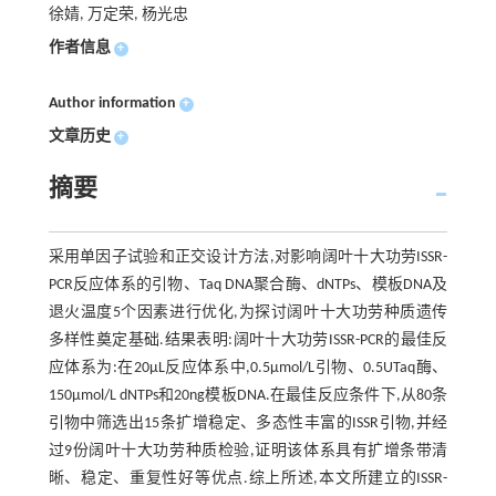
徐婧, 万定荣, 杨光忠
作者信息
+
Author information
+
文章历史
+
摘要
采用单因子试验和正交设计方法,对影响阔叶十大功劳ISSR-
PCR反应体系的引物、Taq DNA聚合酶、dNTPs、模板DNA及
退火温度5个因素进行优化,为探讨阔叶十大功劳种质遗传
多样性奠定基础.结果表明:阔叶十大功劳ISSR-PCR的最佳反
应体系为:在20μL反应体系中,0.5μmol/L引物、0.5UTaq酶、
150μmol/L dNTPs和20ng模板DNA.在最佳反应条件下,从80条
引物中筛选出15条扩增稳定、多态性丰富的ISSR引物,并经
过9份阔叶十大功劳种质检验,证明该体系具有扩增条带清
晰、稳定、重复性好等优点.综上所述,本文所建立的ISSR-