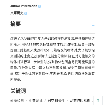
Author information
+
文章历史
+
摘要
改进了以AABB包围盒为基础的碰撞检测算法.在多物体筛选
阶段,利用AABB的构造特性和物体的运动特性,结合一维投
影和二维投影来快速排除不可能相交的物体对,为了加快相
交测试的速度,在投影测试之前划分坐标轴;在对可能相交的
物体对进行进一步检测时,分割物体包围盒寻找可能碰撞的
图元,在分割过程中建立动态包围盒树,减少了算法存储空
间,有利于物体的更新操作.实现表明,改进后的算法效率有
所提高.
关键词
碰撞检测
/
相交测试
/
时空相关性
/
动态包围盒树
/