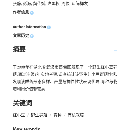
张静, 彭海, 魏传斌, 许国权, 周俊飞, 陈禅友
作者信息
+
Author information
+
文章历史
+
摘要
于2008年在湖北省武汉市蔡甸区发现了一个野生红小豆群
落,通过连续3年实地考察,调查统计该野生红小豆群落性状,
发现该群落形态多样、产量与抗性性状表现优异,育种与栽
培利用价值都较高.
关键词
红小豆
/
野生群落
/
育种
/
有机栽培
Key words