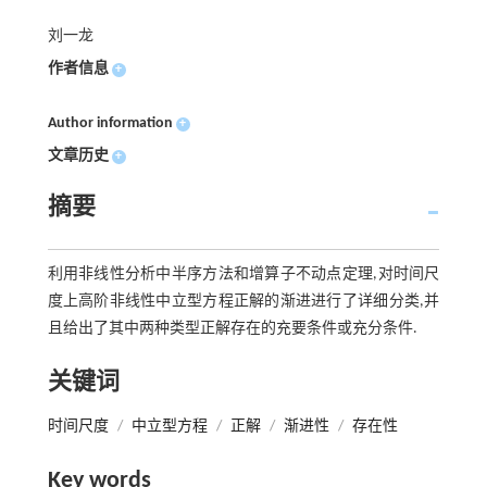
刘一龙
作者信息
+
Author information
+
文章历史
+
摘要
利用非线性分析中半序方法和增算子不动点定理,对时间尺
度上高阶非线性中立型方程正解的渐进进行了详细分类,并
且给出了其中两种类型正解存在的充要条件或充分条件.
关键词
时间尺度
/
中立型方程
/
正解
/
渐进性
/
存在性
Key words