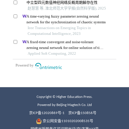
Copyright © Higher Education Press.
Powered by Beijing Magtech Co. Ltd
京ICP备12020869号-1
京ICP备150856号
京公网安备11010202008535号