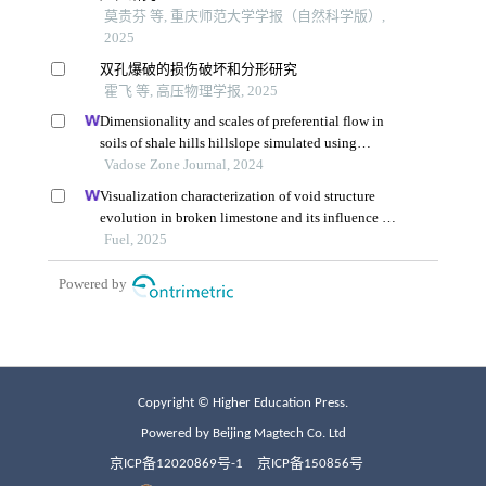
Copyright © Higher Education Press.
Powered by Beijing Magtech Co. Ltd
京ICP备12020869号-1
京ICP备150856号