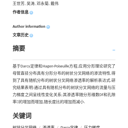
王世芳, 吴涛, 邓永菊, 戴伟
作者信息
+
Author information
+
文章历史
+
摘要
基于Darcy定律和Hagen-Poiseuille方程,应用分形理论研究了
母管直径分布具有分形分布的树状分叉网络的渗流特性,得
到了具有随机分布的树状分叉网络渗透率的解析表达式.研
究结果表明:通过具有随机分布的树状分叉网络的流量与压
力梯度之间呈线性变化关系;其渗透率随分形维数Df和孔隙
率的增加而增加,随长度比的增加而减小.
关键词
树状分叉网络
/
渗透率
/
Darcy定律
/
压力梯度