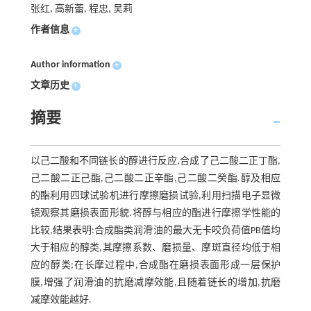
张红, 高新蕾, 程忠, 吴莉
作者信息
+
Author information
+
文章历史
+
摘要
以己二酸和不同链长的醇进行反应,合成了己二酸二正丁酯,
己二酸二正己酯,己二酸二正辛酯,己二酸二癸酯.醇及相应
的酯利用四球试验机进行摩擦磨损试验,利用扫描电子显微
镜观察其磨损表面形貌.将醇与相应的酯进行摩擦学性能的
比较,结果表明:合成酯类润滑油的最大无卡咬负荷值PB值均
大于相应的醇类,其摩擦系数、磨损量、摩斑直径均低于相
应的醇类;在长摩过程中,合成酯在磨损表面形成一层保护
膜,增强了润滑油的抗磨减摩效能,且随着链长的增加,抗磨
减摩效能越好.