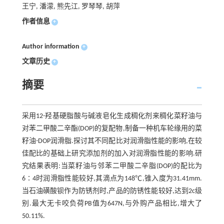
王宁, 潘濛, 熊先江, 罗琴琴, 胡萍
作者信息
+
Author information
+
文章历史
+
摘要
采用12-羟基硬脂酸与碱液皂化生成稠化剂来稠化菜籽油与
对苯二甲酸二辛酯(DOP)的复配物,制备一种机车轮缘用的菜
籽油-DOP润滑脂.探讨其不同配比对润滑脂性能的影响,在较
佳配比的基础上研究添加剂的加入对润滑脂性能的影响.研
究结果表明:当菜籽油与邻苯二甲酸二辛脂(DOP)的配比为
6∶4时润滑脂性能较好,其滴点为148℃,锥入度为31.41mm.
当石油磺酸钡作为防锈剂时,产品的防锈性能较好,达到2c级
别.最大无卡咬负荷PB值为647N,与外购产品相比,增大了
50.11%.