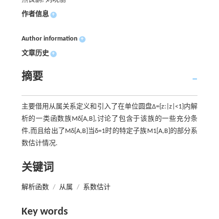
作者信息
+
Author information
+
文章历史
+
摘要
主要借用从属关系定义和引入了在单位圆盘Δ={z:|z|<1}内解
析的一类函数族Mδ[A,B],讨论了包含于该族的一些充分条
件,而且给出了Mδ[A,B]当δ=1时的特定子族M1[A,B]的部分系
数估计情况.
关键词
解析函数
/
从属
/
系数估计
Key words