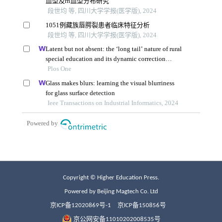
Copyright © Higher Education Press.
Powered by Beijing Magtech Co. Ltd
京ICP备12020869号-1
京ICP备150856号
京公网安备11010202008535号