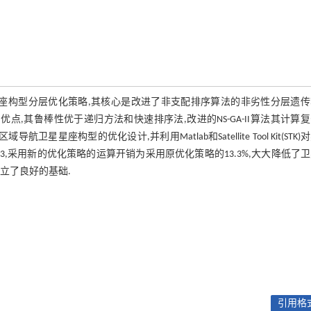
座构型分层优化策略,其核心是改进了非支配排序算法的非劣性分层遗传
序法的优点,其鲁棒性优于递归方法和快速排序法,改进的NS-GA-II算法其计算
导航卫星星座构型的优化设计,并利用Matlab和Satellite Tool Kit(STK)
3,采用新的优化策略的运算开销为采用原优化策略的13.3%,大大降低了
立了良好的基础.
引用格式