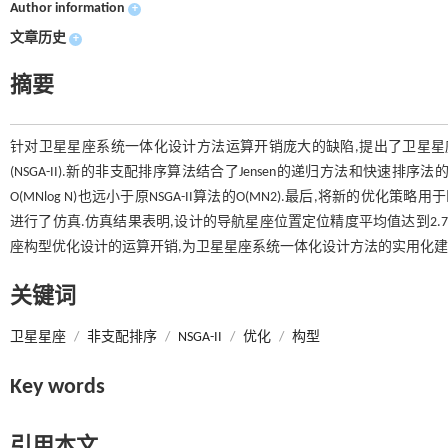
Author information
+
文章历史
+
摘要
针对卫星星座系统一体化设计方法运算开销庞大的缺陷,提出了卫星星
(NSGA-II).新的非支配排序算法结合了Jensen的递归方法和快速排
O(MNlog N)也远小于原NSGA-II算法的O(MN2).最后,将新的优化策略用于区域
进行了仿真.仿真结果表明,设计的导航星座位置定位精度平均值达到2.7
座构型优化设计的运算开销,为卫星星座系统一体化设计方法的实用化建
关键词
卫星星座
/
非支配排序
/
NSGA-II
/
优化
/
构型
Key words
引用本文