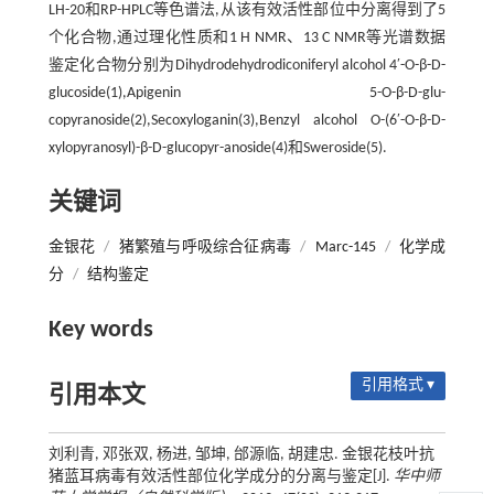
LH-20和RP-HPLC等色谱法,从该有效活性部位中分离得到了5
个化合物,通过理化性质和1 H NMR、13 C NMR等光谱数据
鉴定化合物分别为Dihydrodehydrodiconiferyl alcohol 4′-O-β-D-
glucoside(1),Apigenin 5-O-β-D-glu-
copyranoside(2),Secoxyloganin(3),Benzyl alcohol O-(6′-O-β-D-
xylopyranosyl)-β-D-glucopyr-anoside(4)和Sweroside(5).
关键词
金银花
/
猪繁殖与呼吸综合征病毒
/
Marc-145
/
化学成
分
/
结构鉴定
Key words
引用格式 ▾
引用本文
刘利青, 邓张双, 杨进, 邹坤, 邰源临, 胡建忠. 金银花枝叶抗
猪蓝耳病毒有效活性部位化学成分的分离与鉴定[J].
华中师