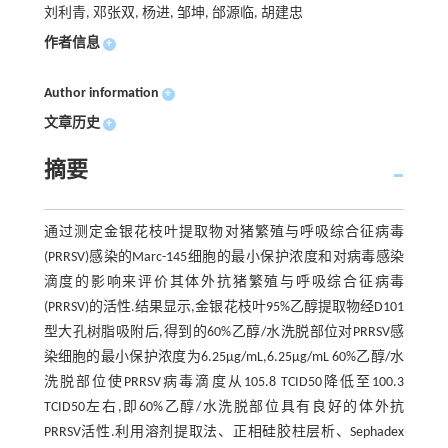
刘利青, 邓张双, 杨进, 邹坤, 邰源临, 胡建忠
作者信息
+
Author information
+
文章历史
+
摘要
通过测定金银花枝叶提取物对猪繁殖与呼吸综合征病毒
(PRRSV)感染的Marc-145细胞的最小保护浓度和对病毒感染
滴度的影响来评价其体外抗猪繁殖与呼吸综合征病毒
(PRRSV)的活性.结果显示,金银花枝叶95%乙醇提取物经D101
型大孔树脂吸附后,得到的60%乙醇/水洗脱部位对PRRSV感
染细胞的最小保护浓度为6.25μg/mL,6.25μg/mL 60%乙醇/水
洗脱部位使PRRSV病毒滴度从105.8 TCID50降低至100.3
TCID50左右,即60%乙醇/水洗脱部位具有良好的体外抗
PRRSV活性.利用溶剂提取法、正相硅胶柱层析、Sephadex