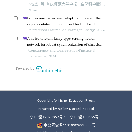
Copyright © Higher Education Press.
Powered by Beijing Magtech Co. Ltd
京ICP备12020869号-1
京ICP备150856号
京公网安备11010202008535号