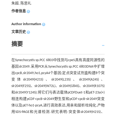
朱超, 陈思礼
作者信息
+
Author information
+
文章历史
+
摘要
在Synechocystis sp.PCC 6803中找到与cpeS具有高度同源性的
基因slr2049.采用PCR从Synechocystis sp.PCC 6803DNA中扩增
出cpcB,slr2049,ho1,pcyA4个基因;定点突变试剂盒构建8个突
变体slr2049(H21S)、slr2049(L23S)、slr2049(A24S)、
slr2049(F25S)、slr2049(W72L)、slr2049(G84S)、slr2049(R107S)
和slr2049(Y124S);将它们与表达载体pCDFDuet-1和pET-23a(+)
相连构建pCDF-cpcB-slr2049野生型和pCDF-cpcB-slr2049突变
体以及pET-ho1-pcyA,进行高效表达,用亲和层析柱纯化,产物
用SDS-PAGE和光谱检测.研究表明:突变体slr2049(H21S)、