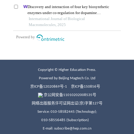
Copyright © Higher Education Press.
Powered by Beijing Magtech Co. Ltd
京ICP备12020869号-1
京ICP备150856号
京公网安备11010202008535号
网络出版服务许可证网出证(京)字第127号
Service: 010-58582445 (Technology);
010-58556485 (Subscription)
E-mail: subscribe@hep.com.cn