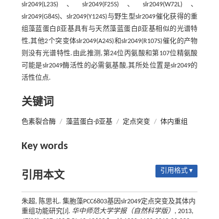
slr2049(L23S)、slr2049(F25S)、slr2049(W72L)、
slr2049(G84S)、slr2049(Y124S)与野生型slr2049催化获得的重
组藻蓝蛋白β亚基具有与天然藻蓝蛋白β亚基相似的光谱特
性,其他2个突变体slr2049(A24S)和slr2049(R107S)催化的产物
则没有光谱特性.由此推测,第24位丙氨酸和第107位精氨酸
可能是slr2049酶活性的必需氨基酸,其所处位置是slr2049的
活性位点.
关键词
色素裂合酶
/
藻蓝蛋白-β亚基
/
定点突变
/
体内重组
Key words
引用格式 ▾
引用本文
朱超, 陈思礼. 集胞藻PCC6803基因slr2049定点突变及其体内
重组功能研究[J].
华中师范大学学报（自然科学版）
, 2013,