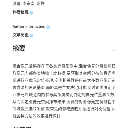
张建, 李宗南, 谢静
作者信息
+
Author information
+
文章历史
+
摘要
混合像元普遍存在于各类遥感影像中,混合像元分解仅能获
取像元内部各类地物丰度数据,要获取其空间分布信息还需
要进行亚像元定位处理.空间相关性是目前大多数亚像元定
位方法的理论基础,而距离是主要决定因素.同时距离决定了
亚像元邻域范围内参与其所属类别判定的像元位置和个数,
从而决定亚像元空间排布结果.因此针对亚像元定位过程中
邻域像元选取问题,就常见的邻域选取方法进行对比试验,并
就各种方法的效果进行探讨.