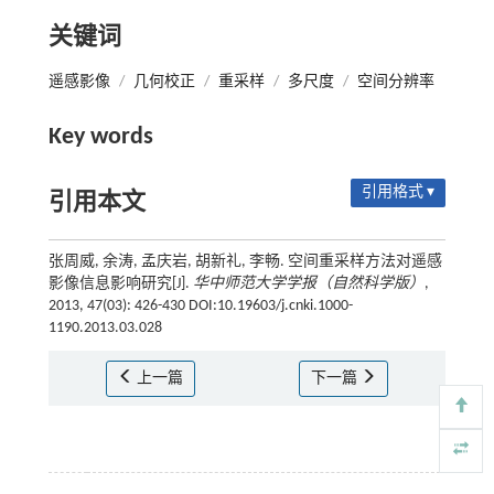
关键词
遥感影像
/
几何校正
/
重采样
/
多尺度
/
空间分辨率
Key words
引用格式 ▾
引用本文
张周威, 余涛, 孟庆岩, 胡新礼, 李畅. 空间重采样方法对遥感
影像信息影响研究[J].
华中师范大学学报（自然科学版）
,
2013, 47(03): 426-430 DOI:10.19603/j.cnki.1000-
1190.2013.03.028
上一篇
下一篇