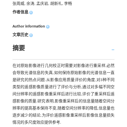
张周威, 余涛, 孟庆岩, 胡新礼, 李畅
作者信息
+
Author information
+
文章历史
+
摘要
在对原始影像进行几何校正时需要对影像进行重采样,必然
会导致光谱信息的失真,如何保持原始影像的光谱信息一直
是研究的热点问题.从影像应用质量评价的角度,对3种不同
类型的遥感影像质量进行了评价与分析,通过对多幅不同空
间分辨率的遥感影像重采样后进行比较,评价了重采样后遥
感影像的质量.研究表明,影像重采样后的信息量随着空间分
辨率的提高基本保持不变,随着空间分辨率的降低,信息量也
逐步减少的结论,为评价遥感影像重采样后影像信息量损失
情况的多尺度效应提供参考.