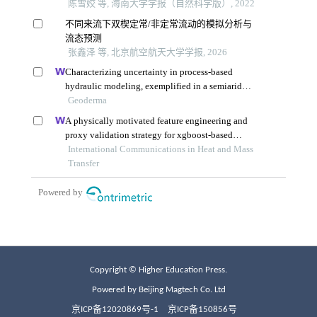
Copyright © Higher Education Press.
Powered by Beijing Magtech Co. Ltd
京ICP备12020869号-1
京ICP备150856号