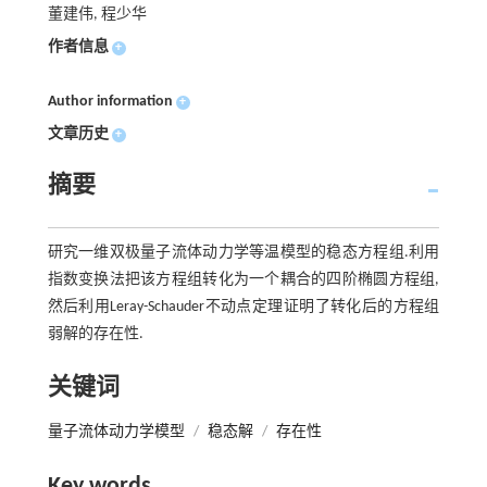
董建伟, 程少华
作者信息
+
Author information
+
文章历史
+
摘要
研究一维双极量子流体动力学等温模型的稳态方程组.利用
指数变换法把该方程组转化为一个耦合的四阶椭圆方程组,
然后利用Leray-Schauder不动点定理证明了转化后的方程组
弱解的存在性.
关键词
量子流体动力学模型
/
稳态解
/
存在性
Key words