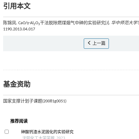
引用本文
陈锦凤. CaO/γ-Al
O
干法脱除燃煤烟气中砷的实验研究[J].
华中师范大学
2
3
1190.2013.04.017
上一篇
基金资助
国家支撑计划子课题(20081g0051)