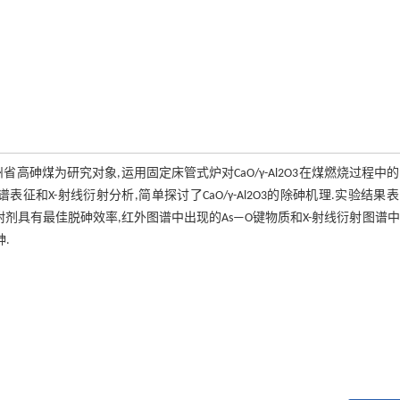
剂,以贵州省高砷煤为研究对象,运用固定床管式炉对CaO/γ-Al2O3在煤燃烧过程中
X-射线衍射分析,简单探讨了CaO/γ-Al2O3的除砷机理.实验结果表明
γ-Al2O3吸附剂具有最佳脱砷效率,红外图谱中出现的As—O键物质和X-射线衍射图谱
砷.