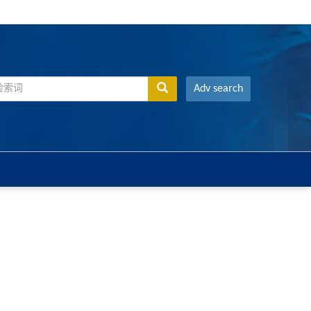
Adv search