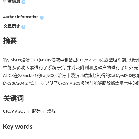
作者信息
+
Author information
+
文章历史
+
摘要
将γ-Al2O3浸渍于Ca(NO3)2溶液中制备出CaO/γ-Al2O3负载型吸附
性能及影响因素进行了系统研究,并对吸附剂和脱砷产物进行了红外光谱表征和
Al2O3在2.0mol.L-1的Ca(NO3)2溶液中浸渍2h后煅烧制得的CaO/
的Ca3(AsO4)2也进一步说明了CaO/γ-Al2O3吸附剂能够脱除燃煤烟气中的
关键词
CaO/γ-Al2O3
/
脱砷
/
燃煤
Key words