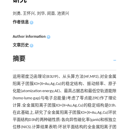
研究
刘勇, 王怀兴, 刘华, 闵苗, 池贤兴
作者信息
+
Author information
+
文章历史
+
摘要
运用密度泛函理论(B3LYP)、从头算方法(HF,MP2),对全金属
阳离子团簇X3+(X=Au,Ag,Cu)的稳定结构、振动频率、原子
化能(atomization energy,AE)、最高占据态和最低空轨道能隙
(homo-lumo gap)与电子总能量(考虑了零点能ZPE)作了理论
计算.全金属阳离子团簇X3+(X=Au,Ag,Cu)的稳定结构是D3h.
在此基础上,研究了全金属阳离子团簇X3+(X=Au,Ag,Cu)环状
平面结构D3h的两种磁性质:各向异性磁化率(χanis)和核独立
位移(NICS).计算结果表明:环状平面结构的全金属阳离子团