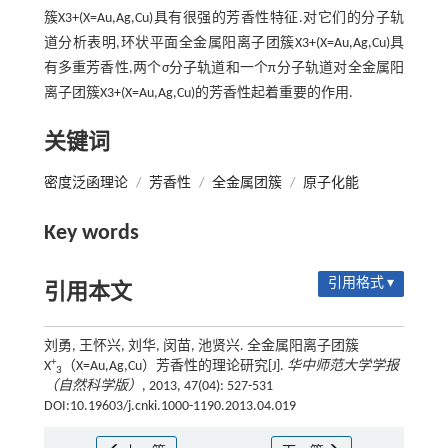
簇X3+(X=Au,Ag,Cu)具有很强的芳香性特征.对它们的分子轨
道分析表明,环状平面全金属阳离子团簇X3+(X=Au,Ag,Cu)具
有多重芳香性,两个σ分子轨道和一个π分子轨道对全金属阳
离子团簇X3+(X=Au,Ag,Cu)的芳香性起着重要的作用.
关键词
密度泛函理论
/
芳香性
/
全金属团簇
/
原子化能
Key words
引用格式 ▾
引用本文
刘勇, 王怀兴, 刘华, 闵苗, 池贤兴. 全金属阳离子团簇
+
X
（X=Au,Ag,Cu）芳香性的理论研究[J].
华中师范大学学报
3
（自然科学版）
, 2013, 47(04): 527-531
DOI:10.19603/j.cnki.1000-1190.2013.04.019