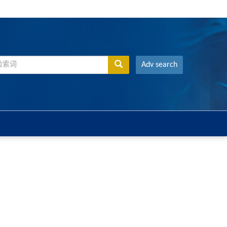
Adv search