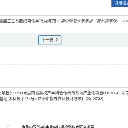
引用格式
苯基硼酸三乙基胺的电化学行为研究[J].
华中师范大学学报（自然科学版）
, 20
下一篇
目(11CY003);湖南省高校产学研合作示范基地产业化项目(11CY004); 湖
(湘科技字154号); 益阳市指导性科技计划项目(2012JZ32)