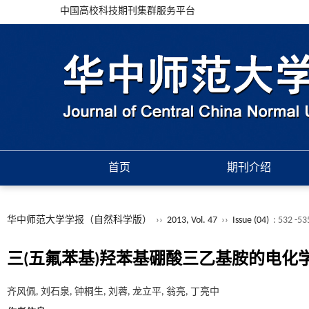
中国高校科技期刊集群服务平台
首页
期刊介绍
华中师范大学学报（自然科学版）
››
2013, Vol. 47
››
Issue (04)
: 532 -53
三(五氟苯基)羟苯基硼酸三乙基胺的电化
齐风佩, 刘石泉, 钟桐生, 刘蓉, 龙立平, 翁亮, 丁亮中