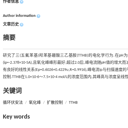
作者信息
+
Author information
+
文章历史
+
摘要
研究了三(五氟苯基)羟苯基硼酸三乙基胺(TTHB)的电化学行为.在pH为1.
(ip=-2.378×10-5A),且氧化峰峰形最好;超过2.0后,峰电流随pH值的
有良好的线性关系(Ep=0.6026+0.4229υ,R=0.9916),峰电流ip与扫描速度的平
控制.TTHB在1.0×10-6～7.5×10-4 mol/L的浓度范围内,其峰高与浓度呈线性关
关键词
循环伏安法
/
氧化峰
/
扩散控制
/
TTHB
Key words