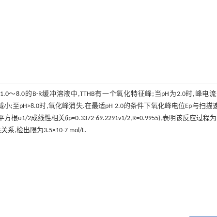
0～8.0的B-R缓冲溶液中,TTHB有一个氧化特征峰;当pH为2.0时,峰电
增大而减小;至pH>8.0时,氧化峰消失.在最适pH 2.0的条件下氧化峰电位Ep与扫描
方根υ1/2成线性相关(ip=0.3372-69.2291ν1/2,R=0.9955),表明该反应过
系,检出限为3.5×10-7 mol/L.