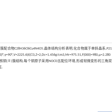
簇配合物C28H36Cl6Cu4N4O5.晶体结构分析表明,化合物属于单斜晶系,P2
γ=90°,V=2225.6(6)3,Z=2,Dc=1.456g/cm3,Mr=975.51,F(000)=980,μ=2.28
"金刚烷"的四核铜(Ⅱ)簇结构,每个铜原子采用NOCl3五配位环境,形成轻微变形的三角
.