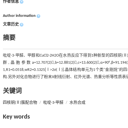
作者信息
+
Author information
+
文章历史
+
摘要
吡啶-3-甲醛、甲醇和CuCl2·2H2O在水热反应下得到1种新型的四核铜(Ⅱ)
群,晶胞参数a=12.707(2),b=12.881(2),c=13.600(2),α=90°,β=91.194(3)°,
1,R1=0.0518,wR2=0.1325[Ⅰ>2σ(Ⅰ)].晶体结构单元为1个类
构.另外对化合物进行了粉末X射线衍射、红外光谱、热重分析等性质表征
关键词
四核铜(Ⅱ)簇配合物
/
吡啶-3-甲醛
/
水热合成
Key words