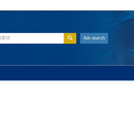
Adv search