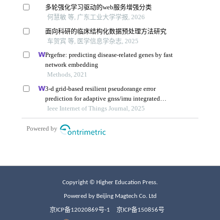
Copyright © Higher Education Press.
Powered by Beijing Magtech Co. Ltd
京ICP备12020869号-1
京ICP备150856号