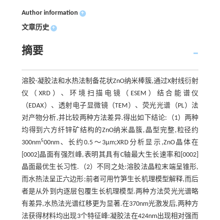
Author information
+
文章历史
+
摘要
溶胶-凝胶法和水热法制备花状ZnO纳米棒簇,通过X射线衍射
仪（XRD）、环境扫描电镜（ESEM）结合能谱仪
（EDAX）、透射电子显微镜（TEM）、荧光光谱（PL）法
对产物分析,并比较两种方法差异.得出如下结论:（1）两种
均得到六方纤锌矿结构的ZnO纳米晶簇,晶型完整,粒径约
5
300nm
00nm、长约0.5～3μm;XRD分析显示,ZnO晶体在
[0002]晶面有强烈峰,表明其具有C轴最大生长速率和[0002]
晶面最优生长习性.（2）不同之处:溶胶法晶粒末端呈锥形,
而水热法呈正六边形;前者可用竹笋生长机理模型解释,而后
者是从外到内逐层包覆生长机理模型.两种方法荧光光谱略
有差异,水热法光谱红移更为显著.在370nm光激发后,两种方
法获得材料均出现3个特征峰:凝胶法在424nm出现相对强而