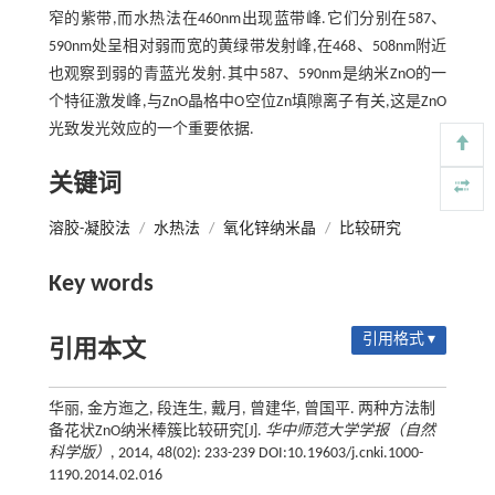
窄的紫带,而水热法在460nm出现蓝带峰.它们分别在587、
590nm处呈相对弱而宽的黄绿带发射峰,在468、508nm附近
也观察到弱的青蓝光发射.其中587、590nm是纳米ZnO的一
个特征激发峰,与ZnO晶格中O空位Zn填隙离子有关,这是ZnO
光致发光效应的一个重要依据.
关键词
溶胶-凝胶法
/
水热法
/
氧化锌纳米晶
/
比较研究
Key words
引用格式 ▾
引用本文
华丽, 金方迤之, 段连生, 戴月, 曾建华, 曾国平. 两种方法制
备花状ZnO纳米棒簇比较研究[J].
华中师范大学学报（自然
科学版）
, 2014, 48(02): 233-239 DOI:10.19603/j.cnki.1000-
1190.2014.02.016