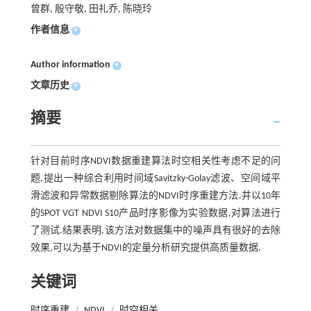
曾群, 殷守敬, 田礼乔, 陈晓玲
作者信息
+
Author information
+
文章历史
+
摘要
针对目前时序NDVI数据重建算法时空相关性考虑不足的问
题,提出一种综合利用时间域Savitzky-Golay滤波、空间域平
滑滤波和异常数据剔除算法的NDVI时序重建方法.并以10年
的SPOT VGT NDVI S10产品时序影像为实验数据,对算法进行
了测试.结果表明,该方法对数据集中的噪声具有很好的去除
效果,可以为基于NDVI的定量分析研究提供高质量数据.
关键词
时序重建
/
NDVI
/
时空相关