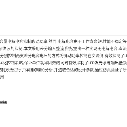
容量电解电容抑制脉动功率.然而,电解电容由于工作寿命短,性能不稳定
低频纹波的抑制,本文采用差分输入整流系统,提出一种实现无电解电容,直
分别控制两支差分电容电压的方式将脉动功率控制在交流侧,有效抑制了L
优化控制策略,保证单位功率因数的同时有效抑制了LED发光系统输出低
形控制方法进行了详细的理论分析,并选取合适的设计参数,通过仿真验证了
用.
解耦