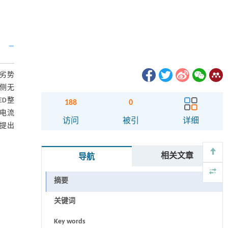
等劣势
流侧无
ED整
188
0
频电流
访问
被引
详细
所提出
相关文章
导航
摘要
关键词
Key words