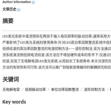
Author information
+
文章历史
+
摘要
LED发光系统中直流侧存在两倍于输入电压频率的脉动功率,通常采用大
严重影响了LED发光系统的使用寿命.针对LED高功率因数整流系统中
低频纹波的高功率因数整流的有源控制方法——波形控制法.该方法通过
流系统直流侧低频电流纹波.该方法在不增加硬件成本的条件下,仅通过
纹波,实现了无电解电容LED发光系统,从而延长了系统寿命.本文对波
方法的有效性和可行性.该方法可以推广到级联变换器间的解耦研究和应
关键词
无电解电容
/
低频脉动功率
/
单位功率因数整流
/
波形控制方法
/
Key words