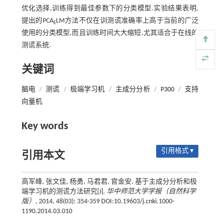
优化选择,训练得到最佳参数下的分类模型.实验结果表明,
提出的PCA
LM方法不仅在训测谎准确率上高于当前的广泛
E
使用的分类模型,而且训练时间大大缩短,尤其适合于在线的
测谎系统.
关键词
脑电
/
测谎
/
极端学习机
/
主成分分析
/
P300
/
支持
向量机
Key words
引用格式 ▾
引用本文
高军峰, 张文佳, 杨勇, 马君君, 官金安. 基于主成分分析和极
端学习机的测谎方法研究[J].
华中师范大学学报（自然科学
版）
, 2014, 48(03): 354-359 DOI:10.19603/j.cnki.1000-
1190.2014.03.010