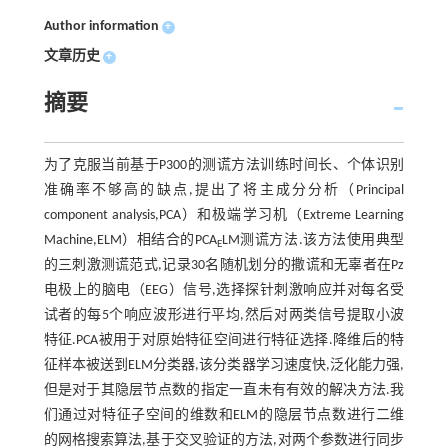
Author information
+
文章历史
+
摘要
为了克服当前基于P300的测谎方法训练时间长、个体识别
准确率不够高的缺点,提出了将主成分分析（Principal
component analysis,PCA）和极端学习机（Extreme Learning
Machine,ELM）相结合的PCA
LM测谎方法.该方法使用典型
E
的三刺激测谎范式,记录30名随机划分的撒谎和无辜者在Pz
电极上的脑电（EEG）信号,选择探针刺激响应并对每名受
试者的每5个响应波形进行平均,然后对两类信号提取小波
特征.PCA被用于对原始特征空间进行特征选择.降维后的特
征样本被送到ELM分类器,该分类器学习速度快,泛化能力强,
但是对于其隐层节点数的指定一直未有有效的解决方法.我
们通过对特征子空间的维数和ELM的隐层节点数进行二维
的网格搜索算法,基于交叉验证的方法,对两个参数进行同步