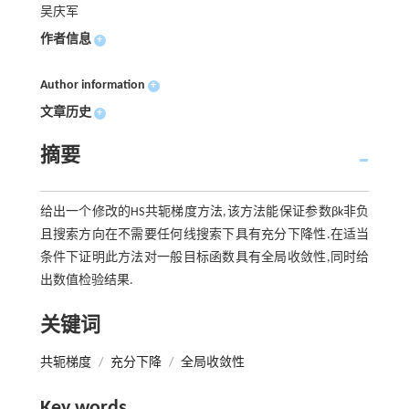
吴庆军
作者信息
+
Author information
+
文章历史
+
摘要
给出一个修改的HS共轭梯度方法,该方法能保证参数βk非负
且搜索方向在不需要任何线搜索下具有充分下降性.在适当
条件下证明此方法对一般目标函数具有全局收敛性,同时给
出数值检验结果.
关键词
共轭梯度
/
充分下降
/
全局收敛性
Key words