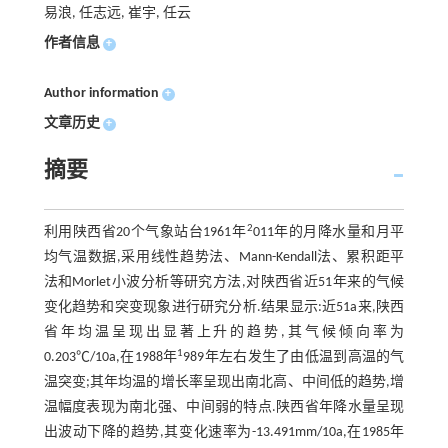
易浪, 任志远, 崔宇, 任云
作者信息
+
Author information
+
文章历史
+
摘要
2
利用陕西省20个气象站台1961年
011年的月降水量和月平
均气温数据,采用线性趋势法、Mann-Kendall法、累积距平
法和Morlet小波分析等研究方法,对陕西省近51年来的气候
变化趋势和突变现象进行研究分析.结果显示:近51a来,陕西
省年均温呈现出显著上升的趋势,其气候倾向率为
1
0.203℃/10a,在1988年
989年左右发生了由低温到高温的气
温突变;其年均温的增长率呈现出南北高、中间低的趋势,增
温幅度表现为南北强、中间弱的特点.陕西省年降水量呈现
出波动下降的趋势,其变化速率为-13.491mm/10a,在1985年