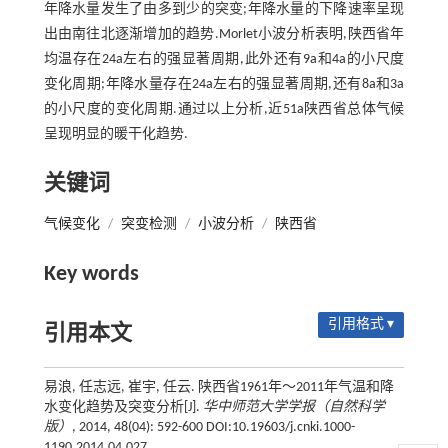
年降水量发生了由多到少的突变;年降水量的下降速率呈现
出由南往北逐渐增加的趋势.Morlet小波分析表明,陕西省年
均温存在24a左右的强显著周期,此外还有9a和4a的小尺度
变化周期;年降水量存在24a左右的强显著周期,还有8a和3a
的小尺度的变化周期.通过以上分析,近51a陕西省总体气候
呈现明显的暖干化趋势.
关键词
气候变化
/
突变检测
/
小波分析
/
陕西省
Key words
引用格式 ▾
引用本文
易浪, 任志远, 崔宇, 任云. 陕西省1961年～2011年气温和降
水变化趋势及突变分析[J].
华中师范大学学报（自然科学
版）
, 2014, 48(04): 592-600 DOI:10.19603/j.cnki.1000-
1190.2014.04.027