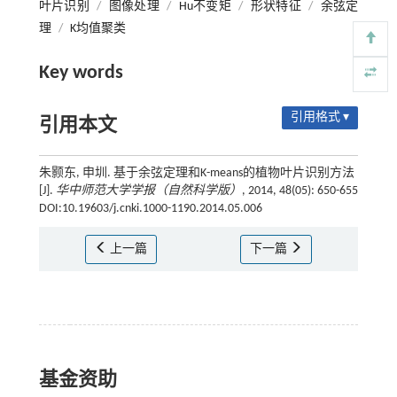
叶片识别
/
图像处理
/
Hu不变矩
/
形状特征
/
余弦定
理
/
K均值聚类
Key words
引用格式 ▾
引用本文
朱颢东, 申圳. 基于余弦定理和K-means的植物叶片识别方法
[J].
华中师范大学学报（自然科学版）
, 2014, 48(05): 650-655
DOI:10.19603/j.cnki.1000-1190.2014.05.006
上一篇
下一篇
基金资助