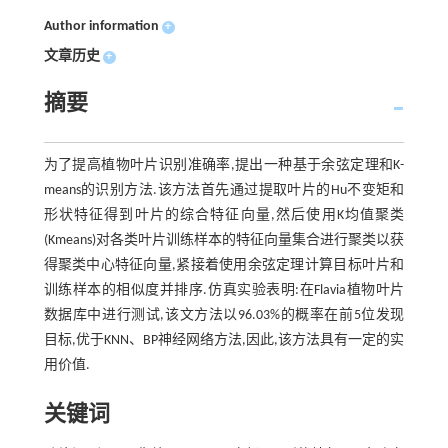
Author information
+
文章历史
+
摘要
为了提高植物叶片识别准确率,提出一种基于余弦定理和K-
means的识别方法.该方法首先通过提取叶片的Hu不变矩和
形状特征得到叶片的综合特征向量,然后使用K均值聚类
(Kmeans)对各类叶片训练样本的特征向量集合进行聚类以获
得聚类中心特征向量,紧接着使用余弦定理计算目标叶片和
训练样本的相似度并排序.仿真实验表明:在Flavia植物叶片
数据库中进行测试,该文方法以96.03%的概率在前5位发现
目标,优于KNN、BP神经网络方法,因此,该方法具有一定的实
用价值.
关键词