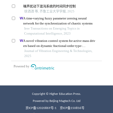
Copyright © Higher Education Press.
Powered by Beijing Magtech Co. Ltd
京ICP备12020869号-1
京ICP备150856号