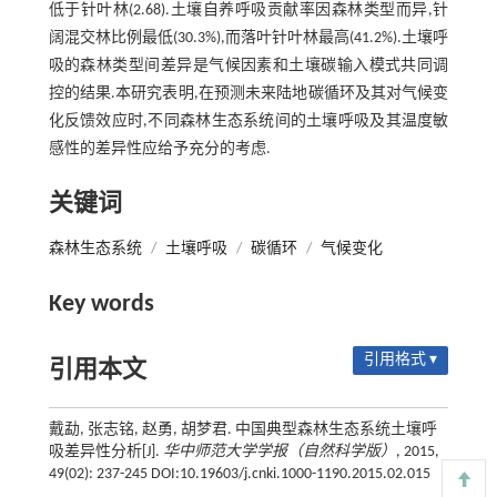
低于针叶林(2.68).土壤自养呼吸贡献率因森林类型而异,针
阔混交林比例最低(30.3%),而落叶针叶林最高(41.2%).土壤呼
吸的森林类型间差异是气候因素和土壤碳输入模式共同调
控的结果.本研究表明,在预测未来陆地碳循环及其对气候变
化反馈效应时,不同森林生态系统间的土壤呼吸及其温度敏
感性的差异性应给予充分的考虑.
关键词
森林生态系统
/
土壤呼吸
/
碳循环
/
气候变化
Key words
引用格式 ▾
引用本文
戴勐, 张志铭, 赵勇, 胡梦君. 中国典型森林生态系统土壤呼
吸差异性分析[J].
华中师范大学学报（自然科学版）
, 2015,
49(02): 237-245 DOI:10.19603/j.cnki.1000-1190.2015.02.015