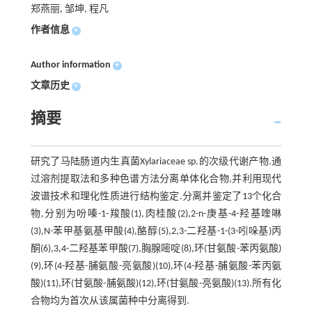
郑燕丽, 邹坤, 程凡
作者信息
+
Author information
+
文章历史
+
摘要
研究了马陆肠道内生真菌Xylariaceae sp.的次级代谢产物.通
过溶剂提取法和多种色谱方法分离单体化合物,并利用现代
波谱技术和理化性质进行结构鉴定.分离并鉴定了13个化合
物,分别为吩嗪-1-羧酸(1),肉桂酸(2),2-n-庚基-4-羟基喹啉
(3),N-苯甲基氨基甲酸(4),酪醇(5),2,3-二羟基-1-(3-吲哚基)丙
酮(6),3,4-二羟基苯甲酸(7),胸腺嘧啶(8),环(甘氨酸-苯丙氨酸)
(9),环(4-羟基-脯氨酸-亮氨酸)(10),环(4-羟基-脯氨酸-苯丙氨
酸)(11),环(甘氨酸-脯氨酸)(12),环(甘氨酸-亮氨酸)(13).所有化
合物均为首次从该属菌种中分离得到.