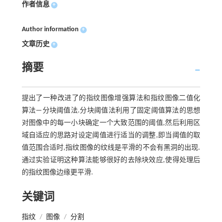
作者信息
+
Author information
+
文章历史
+
摘要
提出了一种改进了的指纹图像增强算法和指纹图像二值化
算法—分块阈值法.分块阈值法利用了固定阈值算法的思想
对图像中的每一小块确定一个大致范围的阈值,然后利用区
域自适应的思路对设定阈值进行适当的调整,即当阈值的取
值范围合适时,指纹图像的纹线是平滑的不会有黑洞的出现.
通过实验证明这种算法能够很好的去除块效应,使得处理后
的指纹图像边缘更平滑.
关键词
指纹
/
图像
/
分割