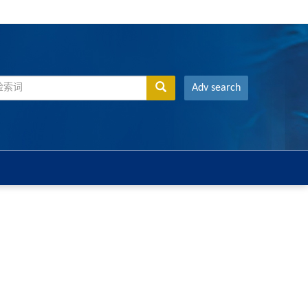
Adv search