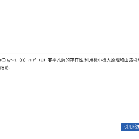
2
,u∈H
～1（Ω）∩H
（Ω）非平凡解的存在性.利用极小极大原理和山路引
0
结论.
引用格式