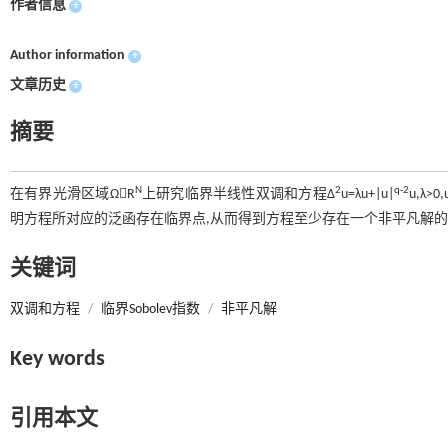
作者信息
+
Author information
+
文章历史
+
摘要
N
2
q-2
在有界光滑区域ΩR
上研究临界半线性双调和方程Δ
u=λu+|u|
u,λ>0
明方程所对应的泛函存在临界点,从而得到方程至少存在一个非平凡解的
关键词
双调和方程
/
临界Sobolev指数
/
非平凡解
Key words
引用本文