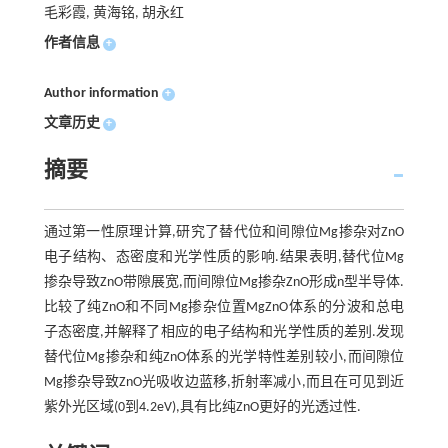
毛彩霞, 黄海铭, 胡永红
作者信息
+
Author information
+
文章历史
+
摘要
通过第一性原理计算,研究了替代位和间隙位Mg掺杂对ZnO
电子结构、态密度和光学性质的影响.结果表明,替代位Mg
掺杂导致ZnO带隙展宽,而间隙位Mg掺杂ZnO形成n型半导体.
比较了纯ZnO和不同Mg掺杂位置MgZnO体系的分波和总电
子态密度,并解释了相应的电子结构和光学性质的差别.发现
替代位Mg掺杂和纯ZnO体系的光学特性差别较小,而间隙位
Mg掺杂导致ZnO光吸收边蓝移,折射率减小,而且在可见到近
紫外光区域(0到4.2eV),具有比纯ZnO更好的光透过性.