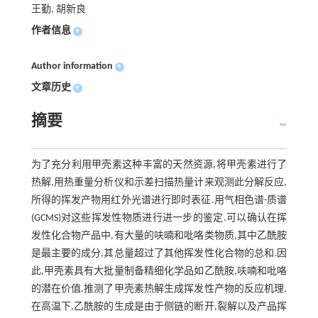
王勤, 胡新良
作者信息
+
Author information
+
文章历史
+
摘要
为了充分利用甲壳素这种丰富的天然资源,将甲壳素进行了
热解,用热重量分析仪和示差扫描热量计来观测此分解反应,
所得的挥发产物用红外光谱进行即时表征.用气相色谱-质谱
(GCMS)对这些挥发性物质进行进一步的鉴定.可以确认在挥
发性化合物产品中,有大量的呋喃和吡咯类物质,其中乙酰胺
是最主要的成分,其总量超过了其他挥发性化合物的总和.因
此,甲壳素具有大批量制备精细化学品如乙酰胺,呋喃和吡咯
的潜在价值.推测了甲壳素热解生成挥发性产物的反应机理.
在高温下,乙酰胺的生成是由于侧链的断开,裂解以及产品挥