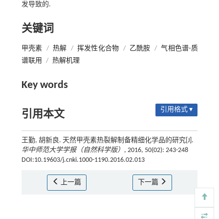
发导致的.
关键词
甲壳素
/
热解
/
挥发性化合物
/
乙酰胺
/
气相色谱-质
谱联用
/
热解机理
Key words
引用格式 ▾
引用本文
王勤, 胡新良. 天然甲壳素热裂解制备精细化学品的研究[J].
华中师范大学学报（自然科学版）
, 2016, 50(02): 243-248
DOI:10.19603/j.cnki.1000-1190.2016.02.013
上一篇
下一篇