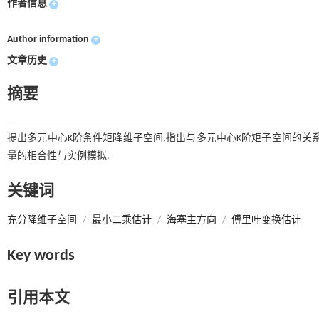
作者信息
+
Author information
+
文章历史
+
摘要
提出多元中心K阶条件矩降维子空间,指出与多元中心K阶矩子空间的关系
量的相合性与实例模拟.
关键词
充分降维子空间
/
最小二乘估计
/
海塞主方向
/
傅里叶变换估计
Key words
引用本文