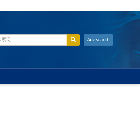
Adv search