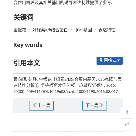
合作用机理及其相关基因的诱导表达特性提供了参考.
关键词
金银花
/
叶绿素a/b结合蛋白
/
LjCab基因
/
表达特性
Key words
引用格式 ▾
引用本文
蒋向辉, 苑静. 金银花叶绿素a/b结合蛋白基因LjCab克隆与表
达特性分析[J].
华中师范大学学报（自然科学版）
, 2016,
50(03): 409-414 DOI:10.19603/j.cnki.1000-1190.2016.03.017
上一篇
下一篇