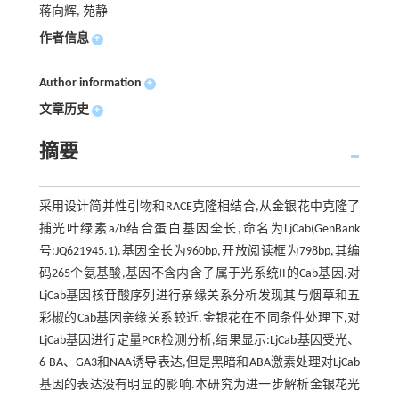
蒋向辉, 苑静
作者信息
+
Author information
+
文章历史
+
摘要
采用设计简并性引物和RACE克隆相结合,从金银花中克隆了
捕光叶绿素a/b结合蛋白基因全长,命名为LjCab(GenBank
号:JQ621945.1).基因全长为960bp,开放阅读框为798bp,其编
码265个氨基酸,基因不含内含子属于光系统II的Cab基因.对
LjCab基因核苷酸序列进行亲缘关系分析发现其与烟草和五
彩椒的Cab基因亲缘关系较近.金银花在不同条件处理下,对
LjCab基因进行定量PCR检测分析,结果显示:LjCab基因受光、
6-BA、GA3和NAA诱导表达,但是黑暗和ABA激素处理对LjCab
基因的表达没有明显的影响.本研究为进一步解析金银花光