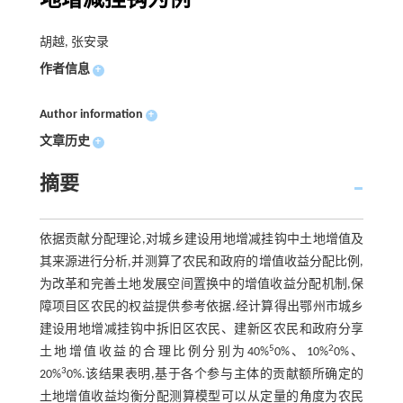
地增减挂钩为例
胡越, 张安录
作者信息
+
Author information
+
文章历史
+
摘要
依据贡献分配理论,对城乡建设用地增减挂钩中土地增值及
其来源进行分析,并测算了农民和政府的增值收益分配比例,
为改革和完善土地发展空间置换中的增值收益分配机制,保
障项目区农民的权益提供参考依据.经计算得出鄂州市城乡
建设用地增减挂钩中拆旧区农民、建新区农民和政府分享
5
2
土地增值收益的合理比例分别为40%
0%、10%
0%、
3
20%
0%.该结果表明,基于各个参与主体的贡献额所确定的
土地增值收益均衡分配测算模型可以从定量的角度为农民