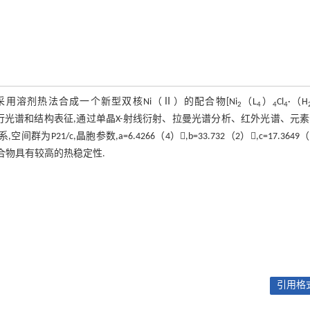
采用溶剂热法合成一个新型双核Ni（Ⅱ）的配合物[Ni
（L
）
Cl
·（H
2
4
4
4
物进行光谱和结构表征,通过单晶X-射线衍射、拉曼光谱分析、红外光谱、元
/c,晶胞参数,a=6.4266（4）,b=33.732（2）,c=17.3649（
析表明,该配合物具有较高的热稳定性.
引用格式