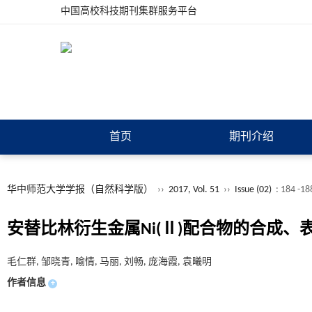
中国高校科技期刊集群服务平台
首页
期刊介绍
华中师范大学学报（自然科学版）
››
2017, Vol. 51
››
Issue (02)
: 184 -18
安替比林衍生金属Ni(Ⅱ)配合物的合成、
毛仁群, 邹晓青, 喻情, 马丽, 刘畅, 庞海霞, 袁曦明
作者信息
+