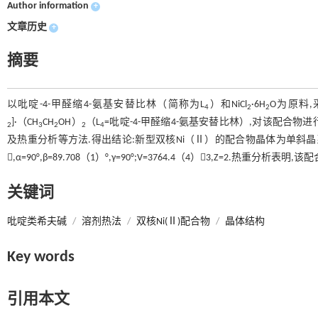
Author information
+
文章历史
+
摘要
以吡啶-4-甲醛缩4-氨基安替比林（简称为L
）和NiCl
·6H
O为原料,
4
2
2
]·（CH
CH
OH）
（L
=吡啶-4-甲醛缩4-氨基安替比林）,对该配合
2
3
2
2
4
及热重分析等方法.得出结论:新型双核Ni（Ⅱ）的配合物晶体为单斜晶系,空间群为P21
,α=90°,β=89.708（1）°,γ=90°;V=3764.4（4）3,Z=2.热重分
关键词
吡啶类希夫碱
/
溶剂热法
/
双核Ni(Ⅱ)配合物
/
晶体结构
Key words
引用本文